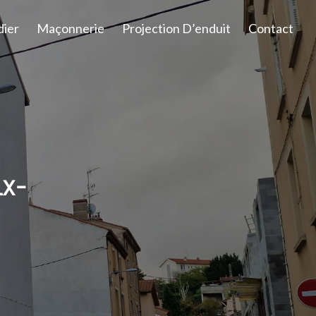
dier
Maçonnerie
Projection D’enduit
Contact
lx-