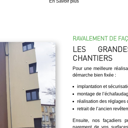
En Savoir plus
RAVALEMENT DE FA
LES GRAND
CHANTIERS
Pour une meilleure réalis
démarche bien fixée :
implantation et sécurisat
montage de l’échafauda
réalisation des réglages
retrait de l’ancien revête
Ensuite, nos façadiers pro
parement de vos surfaces 