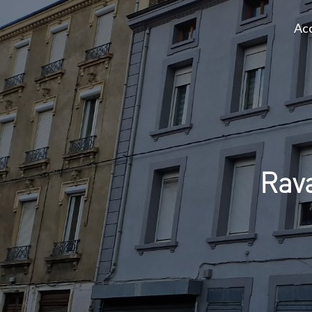
Acc
Rav