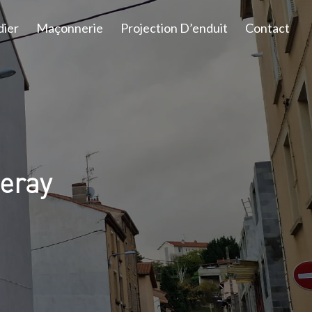
dier
Maçonnerie
Projection D’enduit
Contact
eray