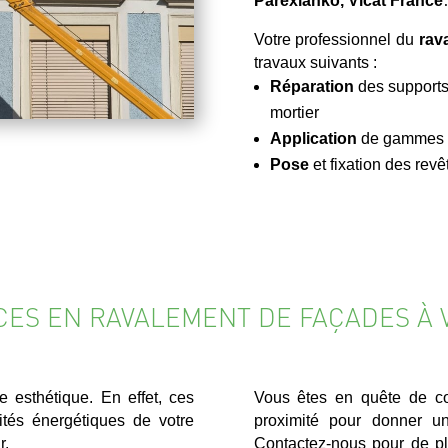
Parexlanko, Vicat France
Votre professionnel du
rav
travaux suivants :
Réparation
des supports
mortier
Application
de gammes de
Pose
et fixation des re
CES EN RAVALEMENT DE FAÇADES À
 esthétique. En effet, ces
Vous êtes en quête de co
ités énergétiques de votre
proximité pour donner un
r.
Contactez-nous pour de pl