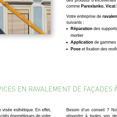
des produits d’excellentes
comme
Parexlanko, Vicat
Votre entreprise de
ravalem
suivants :
Réparation
des supports
mortier
Application
de gammes de
Pose
et fixation des re
VICES EN RAVALEMENT DE FAÇADES À
visée esthétique. En effet,
Besoin d’un conseil ? No
acités énergétiques de votre
répondre à toutes vos de