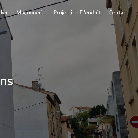
dier
Maçonnerie
Projection D’enduit
Contact
ins