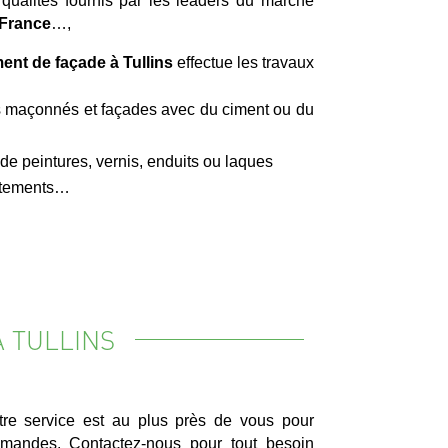
 qualités fournis par les leaders du marché
 France
…,
ent de façade à Tullins
effectue les travaux
 maçonnés et façades avec du ciment ou du
 peintures, vernis, enduits ou laques
vêtements…
 TULLINS
tre service est au plus près de vous pour
mandes. Contactez-nous pour tout besoin