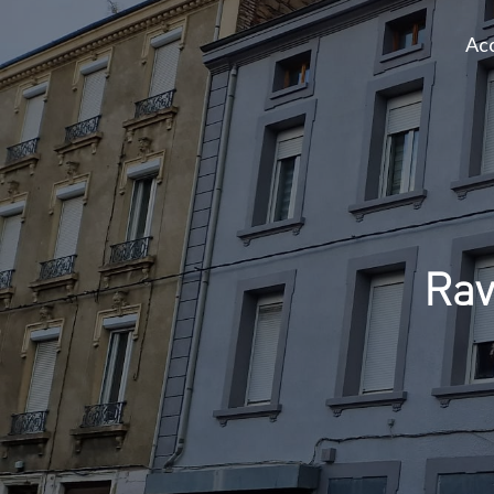
Acc
Rav