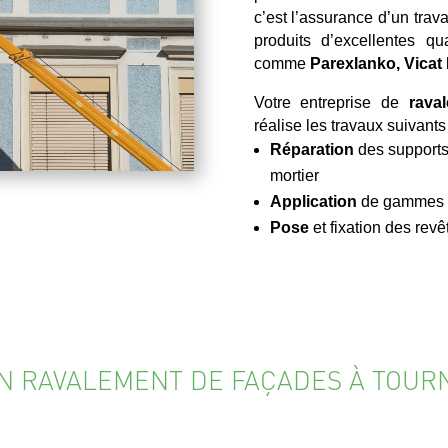
c’est l’assurance d’un trav
produits d’excellentes q
comme
Parexlanko, Vicat
Votre entreprise de
rava
réalise les travaux suivants 
Réparation
des supports
mortier
Application
de gammes de
Pose
et fixation des re
EN RAVALEMENT DE FAÇADES À TOU