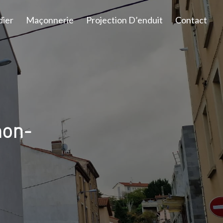
dier
Maçonnerie
Projection D’enduit
Contact
non-