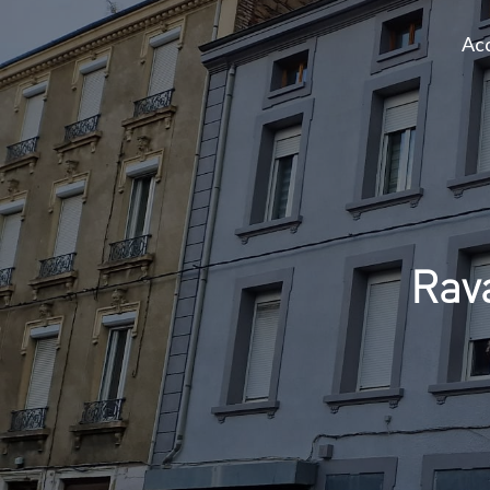
Acc
Rav