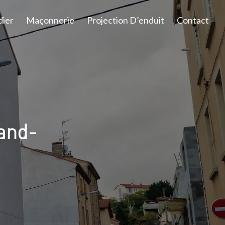
dier
Maçonnerie
Projection D’enduit
Contact
and-