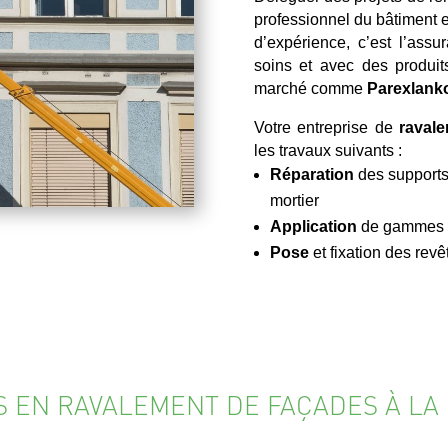
professionnel du bâtiment e
d’expérience, c’est l’assu
soins et avec des produit
marché comme
Parexlanko
Votre entreprise de
raval
les travaux suivants :
Réparation
des supports
mortier
Application
de gammes de
Pose
et fixation des re
S EN RAVALEMENT DE FAÇADES À LA