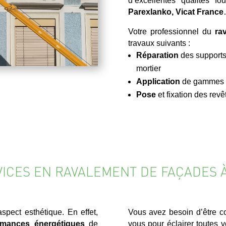
d’excellentes qualités 
Parexlanko, Vicat France
Votre professionnel du
ra
travaux suivants :
Réparation
des supports
mortier
Application
de gammes de
Pose
et fixation des re
VICES EN RAVALEMENT DE FAÇADES 
pect esthétique. En effet,
Vous avez besoin d’être co
rmances énergétiques
de
vous pour éclairer toutes