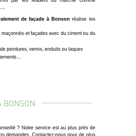
fournis par les leaders du marché comme
…,
valement de façade à Bonson
réalise les
 maçonnés et façades avec du ciment ou du
 peintures, vernis, enduits ou laques
vêtements…
À BONSON
nseillé ? Notre service est au plus près de
 vos demandes. Contactez-nous pour de plus