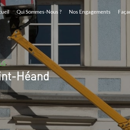
ueil
Qui Sommes-Nous ?
Nos Engagements
Faça
LS
aint-Héand