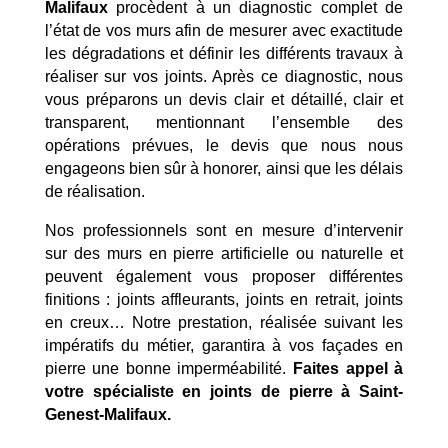
Malifaux
procèdent à un diagnostic complet de
l’état de vos murs afin de mesurer avec exactitude
les dégradations et définir les différents travaux à
réaliser sur vos joints. Après ce diagnostic, nous
vous préparons un devis clair et détaillé, clair et
transparent, mentionnant l’ensemble des
opérations prévues, le devis que nous nous
engageons bien sûr à honorer, ainsi que les délais
de réalisation.
Nos professionnels sont en mesure d’intervenir
sur des murs en pierre artificielle ou naturelle et
peuvent également vous proposer différentes
finitions : joints affleurants, joints en retrait, joints
en creux… Notre prestation, réalisée suivant les
impératifs du métier, garantira à vos façades en
pierre une bonne imperméabilité.
Faites appel à
votre spécialiste en joints de pierre à Saint-
Mentions Légales
Politique de Confidentialité
Genest-Malifaux.
Plan du Site
Création site internet | Webmaster France |