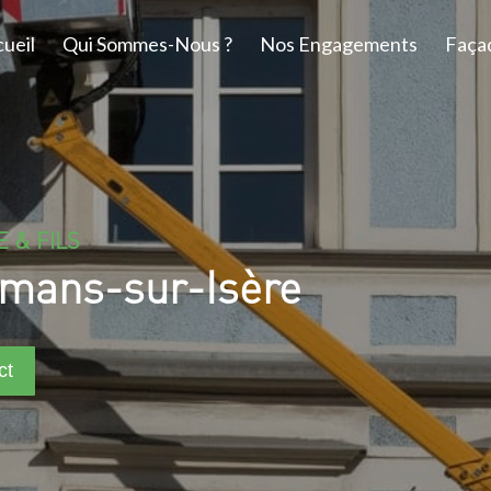
ueil
Qui Sommes-Nous ?
Nos Engagements
Faça
 & FILS
omans-sur-Isère
ct