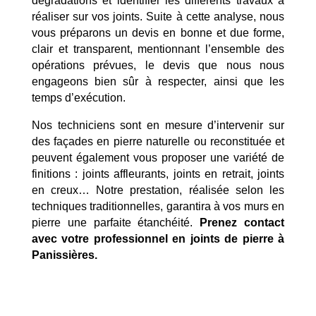
dégradations et identifier les différents travaux à
réaliser sur vos joints. Suite à cette analyse, nous
vous préparons un devis en bonne et due forme,
clair et transparent, mentionnant l’ensemble des
opérations prévues, le devis que nous nous
engageons bien sûr à respecter, ainsi que les
temps d’exécution.
Nos techniciens sont en mesure d’intervenir sur
des façades en pierre naturelle ou reconstituée et
peuvent également vous proposer une variété de
finitions : joints affleurants, joints en retrait, joints
en creux… Notre prestation, réalisée selon les
techniques traditionnelles, garantira à vos murs en
pierre une parfaite étanchéité.
Prenez contact
avec votre professionnel en joints de pierre à
Mentions Légales
Politique de Confidentialité
Panissières.
Plan du Site
Création site internet | Webmaster France |
Webdesign 842 Concept