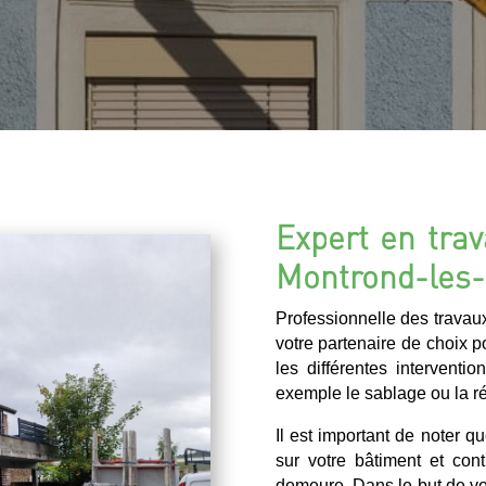
Expert en trav
Montrond-les-
Professionnelle des travau
votre partenaire de choix p
les différentes intervent
exemple le sablage ou la r
Il est important de noter q
sur votre bâtiment et con
demeure. Dans le but de vou