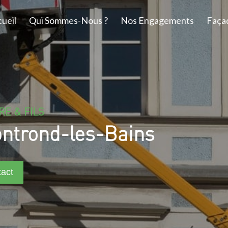
ueil
Qui Sommes-Nous ?
Nos Engagements
Faça
RE & FILS
ontrond-les-Bains
act