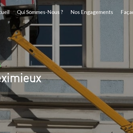
ueil
Qui Sommes-Nous ?
Nos Engagements
Faça
S
eximieux