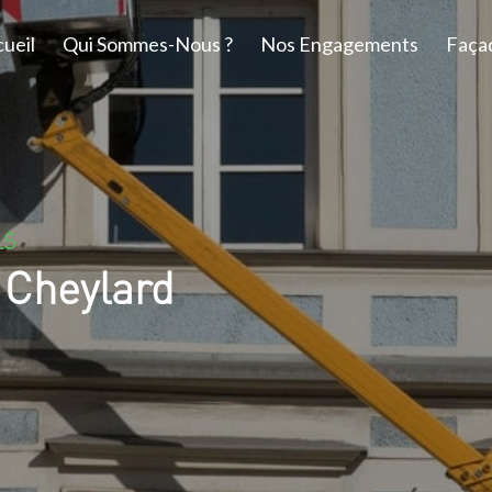
ueil
Qui Sommes-Nous ?
Nos Engagements
Faça
LS
e Cheylard