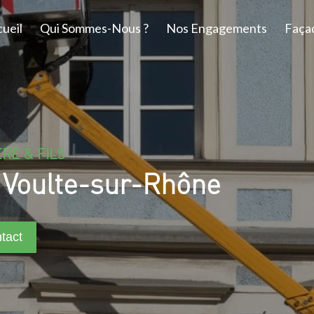
ueil
Qui Sommes-Nous ?
Nos Engagements
Faça
RE & FILS
a Voulte-sur-Rhône
tact