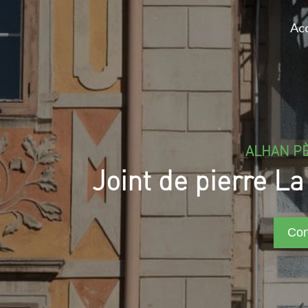
Acc
ALHAN PÈ
Joint de pierre L
Con