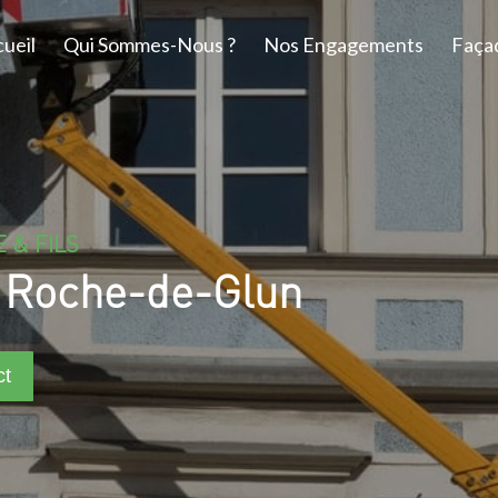
ueil
Qui Sommes-Nous ?
Nos Engagements
Faça
 & FILS
a Roche-de-Glun
ct