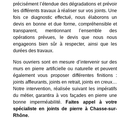
précisément l’étendue des dégradations et prévoir
les différents travaux à réaliser sur vos joints. Une
fois ce diagnostic effectué, nous élaborons un
devis en bonne et due forme, compréhensible et
transparent, mentionnant l’ensemble des
opérations prévues, le devis que nous nous
engageons bien sûr à respecter, ainsi que les
durées des travaux.
Nos ouvriers sont en mesure d’intervenir sur des
murs en pierre artificielle ou naturelle et peuvent
également vous proposer différentes finitions :
joints affleurants, joints en retrait, joints en creux…
Notre intervention, réalisée suivant les impératifs
du métier, garantira à vos façades en pierre une
bonne imperméabilité.
Faites appel à votre
spécialiste en joints de pierre à Chasse-sur-
Mentions Légales
Politique de Confidentialité
Rhône.
Plan du Site
Création site internet | Webmaster France |
Webdesign 842 Concept