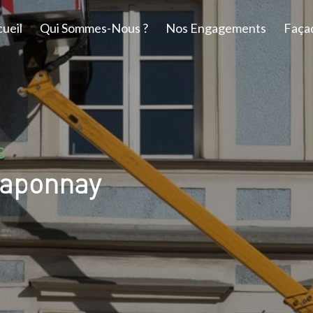
ueil
Qui Sommes-Nous ?
Nos Engagements
Faça
S
haponnay