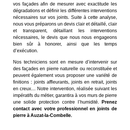
vos façades afin de mesurer avec exactitude les
dégradations et définir les différentes interventions
nécessaires sur vos joints. Suite à cette analyse,
nous vous préparons un devis clair et détaillé, clair
et transparent, détaillant les interventions
nécessaires, le devis que nous nous engageons
bien sûr à honorer, ainsi que les temps
d’exécution.
Nos techniciens sont en mesure d’intervenir sur
des façades en pierre naturelle ou reconstituée et
peuvent également vous proposer une variété de
finitions : joints affleurants, joints en retrait, joints
en creux… Notre intervention, réalisée suivant les
impératifs du métier, garantira à vos murs de pierre
une solide protection contre l’humidité.
Prenez
contact avec votre professionnel en joints de
Mentions Légales
Politique de Confidentialité
pierre à Auzat-la-Combelle.
Plan du Site
Création site internet | Webmaster France |
Webdesign 842 Concept