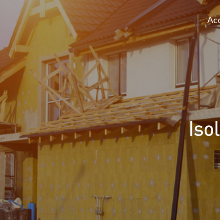
Acc
Iso