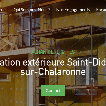
ueil
Qui Sommes-Nous ?
Nos Engagements
Faça
ALHAN PÈRE & FILS
lation extérieure Saint-Did
sur-Chalaronne
Contact