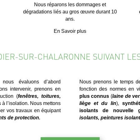
Nous réparons les dommages et
dégradations liés au gros œuvre durant 10
ans.
En Savoir plus
DIDIER-SUR-CHALARONNE SUIVANT LE
 nous évaluons d’abord
Nous prenons le temps de 
ns intervenir, prenons en
fonction des normes en vi
uction (
fenêtres, toitures,
plus connus
(
laine de ve
es à l’isolation. Nous mettons
liège et du lin
),
synthét
ser vos travaux en équipant
isolants de nouvelle g
ts de protection.
isolants, peintures isolan