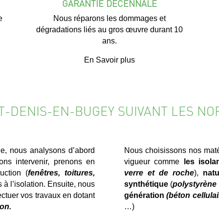
GARANTIE DÉCENNALE
e
Nous réparons les dommages et
dégradations liés au gros œuvre durant 10
ans.
En Savoir plus
NT-DENIS-EN-BUGEY SUIVANT LES N
e, nous analysons d’abord
Nous choisissons nos matér
ns intervenir, prenons en
vigueur comme
les isola
uction (
fenêtres, toitures,
verre et de roche
),
natu
es à l’isolation. Ensuite, nous
synthétique
(
polystyrène 
ectuer vos travaux en dotant
génération
(béton cellula
on.
…)