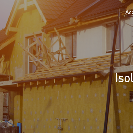
Acc
Iso