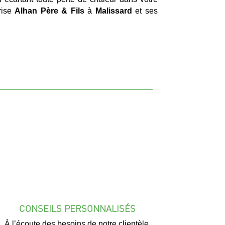
prise
Alhan Père & Fils
à
Malissard
et ses
CONSEILS PERSONNALISÉS
À l’écoute des besoins de notre clientèle,