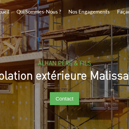
ueil
Qui Sommes-Nous ?
Nos Engagements
Faça
ALHAN PÈRE & FILS
olation extérieure Maliss
Contact