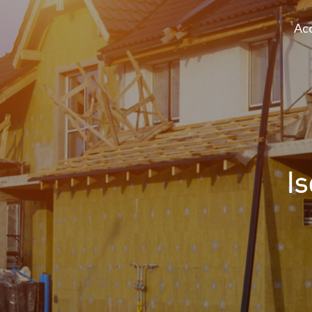
Acc
Is