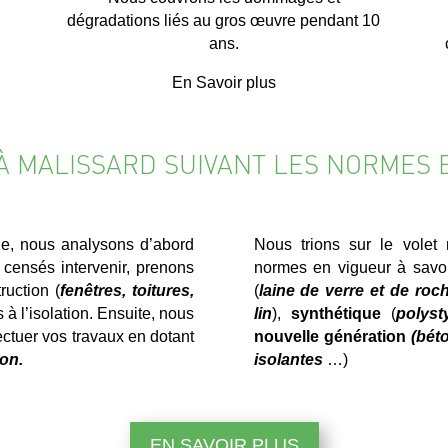
dégradations liés au gros œuvre pendant 10
ans.
En Savoir plus
 À MALISSARD SUIVANT LES NORMES 
e, nous analysons d’abord
Nous trions sur le volet 
censés intervenir, prenons
normes en vigueur à savo
ruction (
fenêtres, toitures,
(
laine de verre et de roc
es à l’isolation. Ensuite, nous
lin
),
synthétique
(
polyst
ectuer vos travaux en dotant
nouvelle génération
(béto
on.
isolantes
…)
EN SAVOIR PLUS