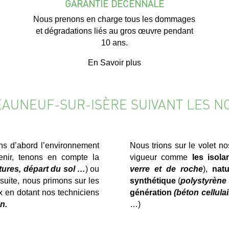
GARANTIE DÉCENNALE
Nous prenons en charge tous les dommages
et dégradations liés au gros œuvre pendant
10 ans.
En Savoir plus
TEAUNEUF-SUR-ISÈRE SUIVANT LES N
ns d’abord l’environnement
Nous trions sur le volet n
nir, tenons en compte la
vigueur comme
les isola
itures, départ du sol …
) ou
verre et de roche
),
natu
la suite, nous primons sur les
synthétique
(
polystyrène 
x en dotant nos techniciens
génération
(béton cellula
n.
…)