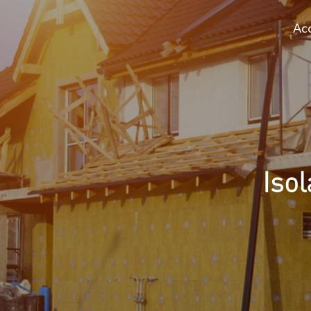
Acc
Iso