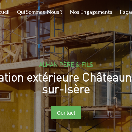
ueil
Qui Sommes-Nous ?
Nos Engagements
Faça
ALHAN PÈRE & FILS
lation extérieure Châteaun
sur-Isère
Contact