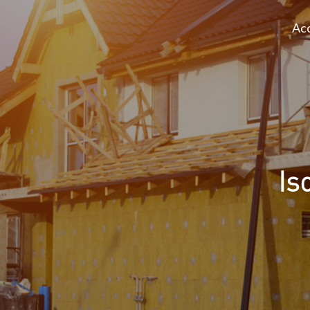
Acc
Is