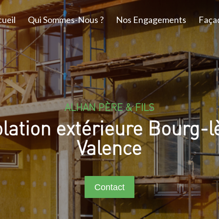
ueil
Qui Sommes-Nous ?
Nos Engagements
Faça
ALHAN PÈRE & FILS
olation extérieure Bourg-l
Valence
Contact