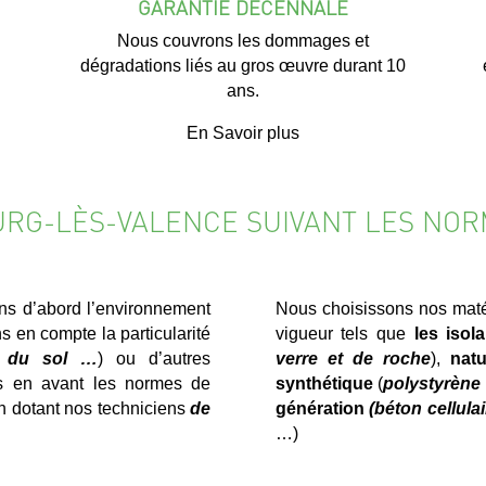
GARANTIE DÉCENNALE
Nous couvrons les dommages et
dégradations liés au gros œuvre durant 10
ans.
En Savoir plus
OURG-LÈS-VALENCE SUIVANT LES NOR
ns d’abord l’environnement
Nous choisissons nos matér
s en compte la particularité
vigueur tels que
les isol
rt du sol …
) ou d’autres
verre et de roche
),
natu
ns en avant les normes de
synthétique
(
polystyrène 
en dotant nos techniciens
de
génération
(béton cellula
…)