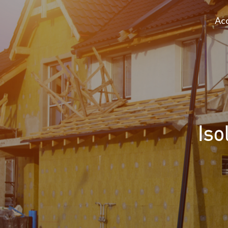
Acc
Iso