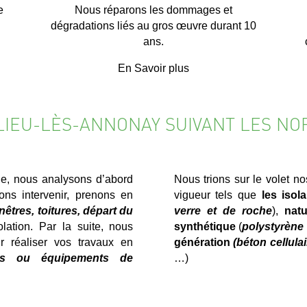
e
Nous réparons les dommages et
dégradations liés au gros œuvre durant 10
ans.
En Savoir plus
ULIEU-LÈS-ANNONAY SUIVANT LES NO
e, nous analysons d’abord
Nous trions sur le volet n
ns intervenir, prenons en
vigueur tels que
les isol
nêtres, toitures, départ du
verre et de roche
),
natu
olation. Par la suite, nous
synthétique
(
polystyrène 
r réaliser vos travaux en
génération
(béton cellula
els ou équipements de
…)