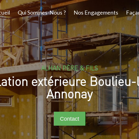
ueil
Qui Sommes-Nous ?
Nos Engagements
Faça
ALHAN PÈRE & FILS
lation extérieure Boulieu-
Annonay
Contact