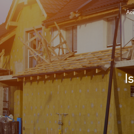
Acc
I