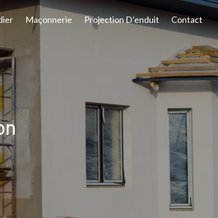
dier
Maçonnerie
Projection D’enduit
Contact
on