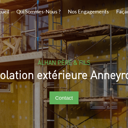
ueil
Qui Sommes-Nous ?
Nos Engagements
Faça
ALHAN PÈRE & FILS
solation extérieure Anneyr
Contact