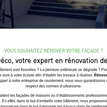
VOUS SOUHAITEZ RÉNOVER VOTRE FAÇADE ?
éco, votre expert en rénovation de
timent sont fissurées ? La peinture extérieure se dégrade ? Po
 sont à votre écoute afin d’établir les travaux à réaliser.
Rénover
ppel à notre entreprise de ravalement, nous vous garantissons un
respect des normes d’urbanisme.
raitent les façades de maisons ou d’établissements professionne
. En effet, dans le but d’embellir votre bâtiment, nous proposo
n rigoureuse dans le but d’engager les travaux dans de meilleure