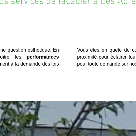
os services de façadier à Les Abre
une question esthétique. En
Vous êtes en quête de co
roître les
performances
proximité pour éclairer t
ment à la demande des lois
pour toute demande sur nos