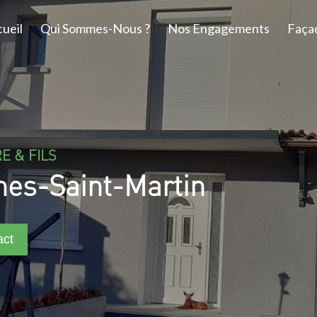
ueil
Qui Sommes-Nous ?
Nos Engagements
Faça
E & FILS
nes-Saint-Martin
act