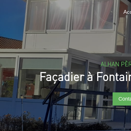
Acc
ALHAN PÈR
Façadier à Fontai
Cont