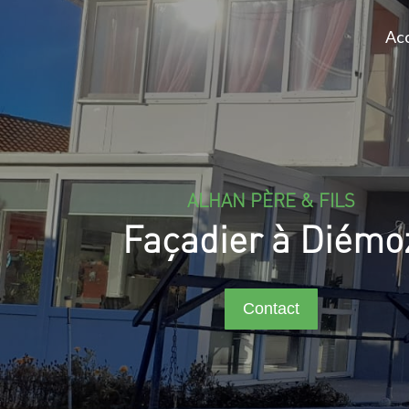
Acc
ALHAN PÈRE & FILS
Façadier à Diémo
Contact