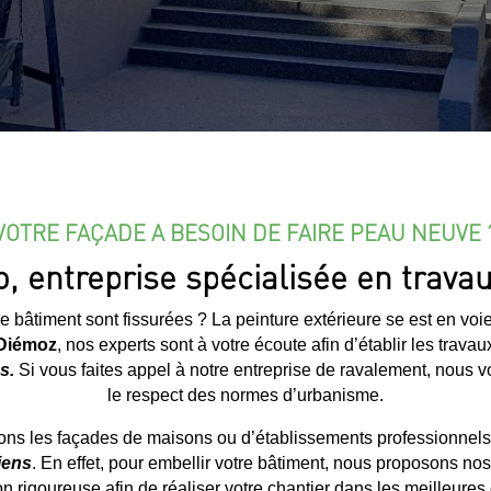
VOTRE FAÇADE A BESOIN DE FAIRE PEAU NEUVE 
, entreprise spécialisée en trava
 bâtiment sont fissurées ? La peinture extérieure se est en voie
Diémoz
, nos experts sont à votre écoute afin d’établir les travau
s.
Si vous faites appel à notre entreprise de ravalement, nous v
le respect des normes d’urbanisme.
ns les façades de maisons ou d’établissements professionnels
iens
. En effet, pour embellir votre bâtiment, nous proposons n
n rigoureuse afin de réaliser votre chantier dans les meilleures