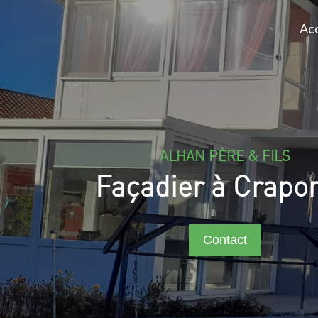
Acc
ALHAN PÈRE & FILS
Façadier à Crapo
Contact