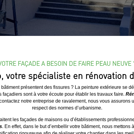
VOTRE FAÇADE A BESOIN DE FAIRE PEAU NEUVE 
 votre spécialiste en rénovation
 bâtiment présentent des fissures ? La peinture extérieure se d
s façadiers sont à votre écoute pour établir les travaux faire.
Rén
ontactez notre entreprise de ravalement, nous vous assurons un t
respect des normes d’urbanisme.
raitent les façades de maisons ou d’établissements professionne
s
. En effet, dans le but d’embellir votre bâtiment, nous mettons à
ification rigoureuse afin de réaliser votre chantier dans les meil