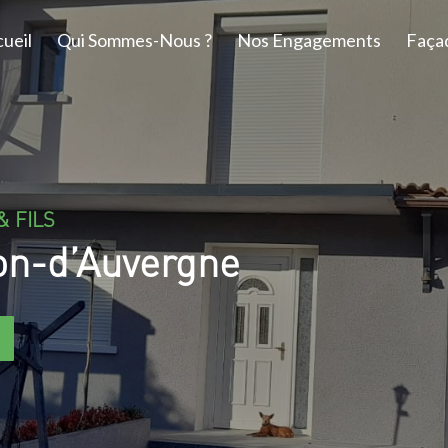
ueil
Qui Sommes-Nous ?
Nos Engagements
Faça
& FILS
on-d’Auvergne