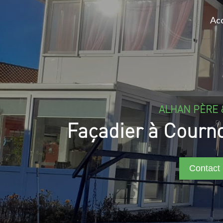
Acc
ALHAN PÈRE 
Façadier à Courn
Contact